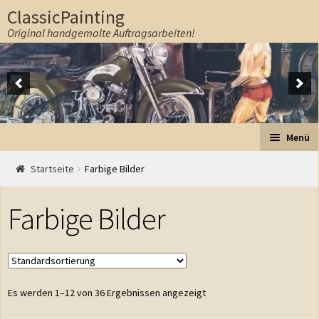
ClassicPainting
Original handgemalte Auftragsarbeiten!
Zur Navigation springen
Springe zum Inhalt
Menü
Start
Startseite
Farbige Bilder
Farbige Bilder
Auftrag
Preise
Ablauf
Es werden 1–12 von 36 Ergebnissen angezeigt