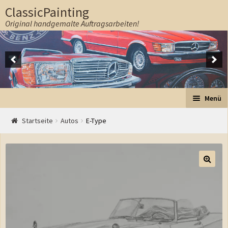
ClassicPainting
Original handgemalte Auftragsarbeiten!
Zur Navigation springen
Springe zum Inhalt
Menü
Start
Startseite
Autos
E-Type
Auftrag
Preise
Ablauf