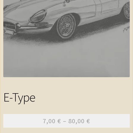
Shop
Warenkorb
Kasse
AGB
Impressum
Kontakt
E-Type
Datenschutzerklärung
7,00
€
–
80,00
€