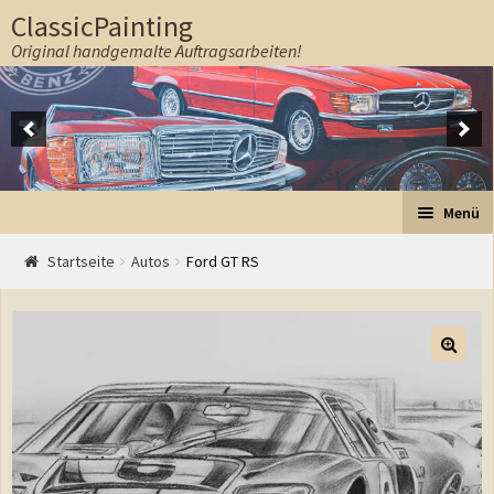
ClassicPainting
Original handgemalte Auftragsarbeiten!
Zur Navigation springen
Springe zum Inhalt
Menü
Start
Startseite
Autos
Ford GT RS
Auftrag
Preise
Ablauf