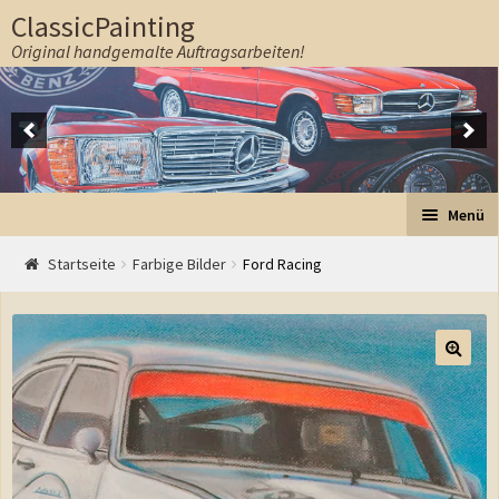
ClassicPainting
Original handgemalte Auftragsarbeiten!
Zur Navigation springen
Springe zum Inhalt
Menü
Start
Startseite
Farbige Bilder
Ford Racing
Auftrag
Preise
Ablauf