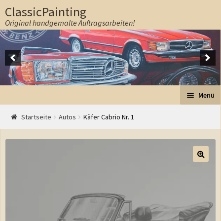
ClassicPainting
Original handgemalte Auftragsarbeiten!
Zur Navigation springen
Springe zum Inhalt
Menü
Start
Startseite
Autos
Käfer Cabrio Nr. 1
Auftrag
Preise
Ablauf