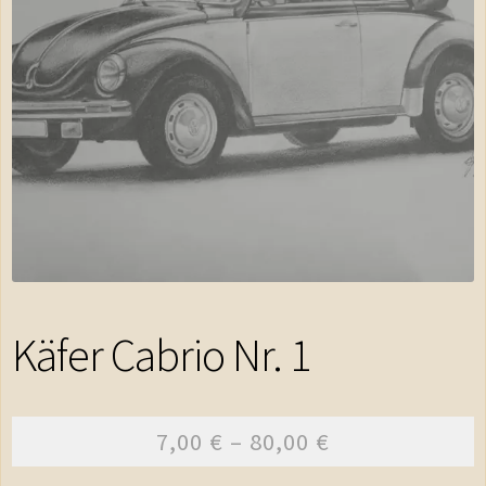
Shop
Warenkorb
Kasse
AGB
Impressum
Kontakt
Käfer Cabrio Nr. 1
Datenschutzerklärung
7,00
€
–
80,00
€