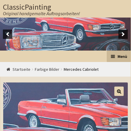
ClassicPainting
Original handgemalte Auftragsarbeiten!
Zur Navigation springen
Springe zum Inhalt
Menü
Start
Startseite
Farbige Bilder
Mercedes Cabriolet
Auftrag
Preise
Ablauf