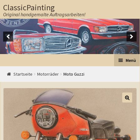
ClassicPainting
Original handgemalte Auftragsarbeiten!
Zur Navigation springen
Springe zum Inhalt
Menü
Start
Startseite
Motorräder
Moto Guzzi
Auftrag
Preise
Ablauf