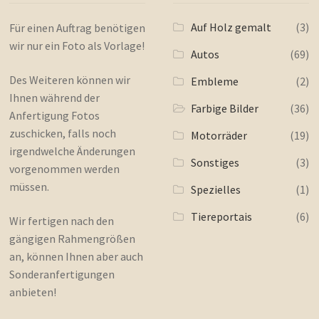
Auf Holz gemalt
(3)
Für einen Auftrag benötigen
wir nur ein Foto als Vorlage!
Autos
(69)
Des Weiteren können wir
Embleme
(2)
Ihnen während der
Farbige Bilder
(36)
Anfertigung Fotos
zuschicken, falls noch
Motorräder
(19)
irgendwelche Änderungen
Sonstiges
(3)
vorgenommen werden
müssen.
Spezielles
(1)
Tiereportais
(6)
Wir fertigen nach den
gängigen Rahmengrößen
an, können Ihnen aber auch
Sonderanfertigungen
anbieten!