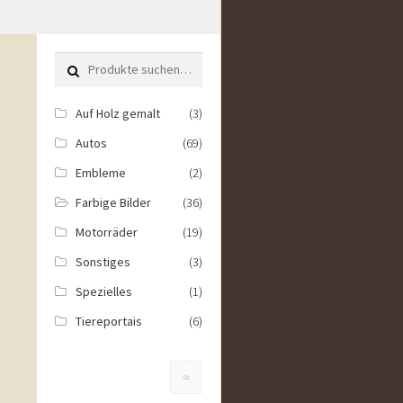
Suche nach:
Auf Holz gemalt
(3)
Autos
(69)
Embleme
(2)
Farbige Bilder
(36)
Motorräder
(19)
Sonstiges
(3)
Spezielles
(1)
Tiereportais
(6)