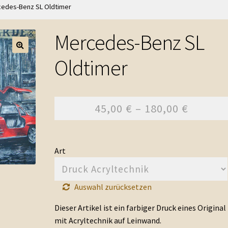
edes-Benz SL Oldtimer
Warenkorb
Kasse
AGB
Impressum
Kontakt
Datenschutzerklärung
Mercedes-Benz SL
Oldtimer
45,00
€
–
180,00
€
Art
Auswahl zurücksetzen
Dieser Artikel ist ein farbiger Druck eines Original
mit Acryltechnik auf Leinwand.