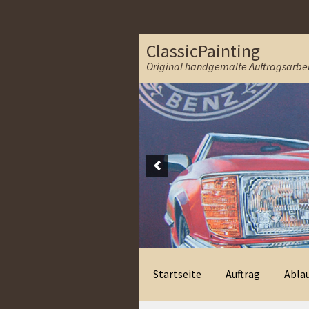
ClassicPainting
Original handgemalte Auftragsarbei
Zur Navigation springen
Springe zum Inhalt
Startseite
Auftrag
Abla