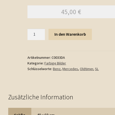
45,00
€
Anzahl
In den Warenkorb
Artikelnummer:
C0033DA
Kategorie:
Farbige Bilder
Schlüsselworte:
Benz
,
Mercedes
,
Oldtimer
,
SL
Zusätzliche Information
Größe
40 x 60 cm