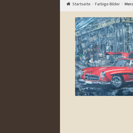
Start
Startseite
Auftrag
Preise
Farbige Bilder
Ablauf
Shop
Merc