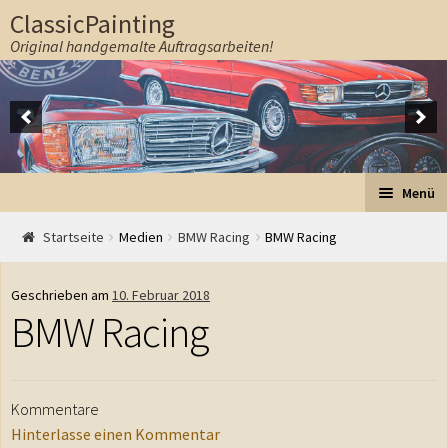
ClassicPainting
Original handgemalte Auftragsarbeiten!
Zur Navigation springen
Springe zum Inhalt
Menü
Start
Startseite
Medien
BMW Racing
BMW Racing
Auftrag
Geschrieben am
10. Februar 2018
BMW Racing
Preise
Ablauf
Kommentare
Hinterlasse einen Kommentar