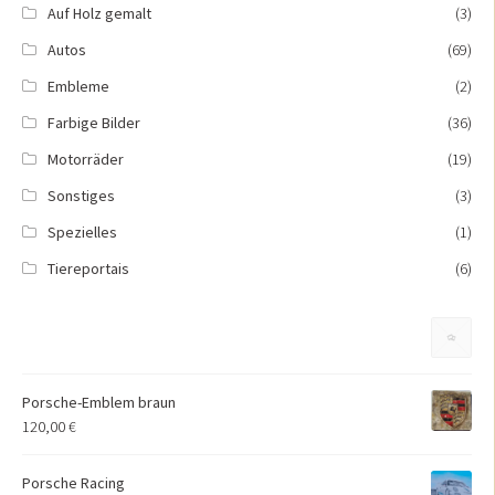
Auf Holz gemalt
(3)
Autos
(69)
Embleme
(2)
Farbige Bilder
(36)
Motorräder
(19)
Sonstiges
(3)
Spezielles
(1)
Tiereportais
(6)
Porsche-Emblem braun
120,00
€
Porsche Racing