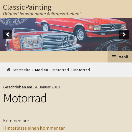
ClassicPainting
Original handgemalte Auftragsarbeiten!
Zur Navigation springen
Springe zum Inhalt
Menü
Start
Startseite
Medien
Motorrad
Motorrad
Auftrag
Geschrieben am
14. Januar 2018
Motorrad
Preise
Ablauf
Kommentare
Hinterlasse einen Kommentar