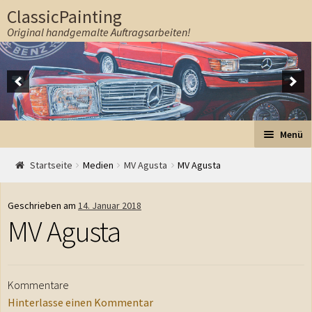
ClassicPainting
Original handgemalte Auftragsarbeiten!
Zur Navigation springen
Springe zum Inhalt
Menü
Start
Startseite
Medien
MV Agusta
MV Agusta
Auftrag
Geschrieben am
14. Januar 2018
MV Agusta
Preise
Ablauf
Kommentare
Hinterlasse einen Kommentar